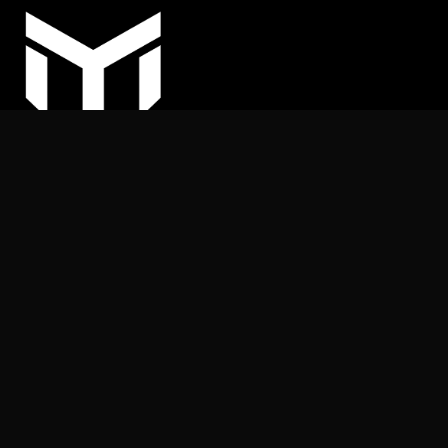
COPYRIGHT © 2025
MY ARHITEKT | Sva prava pridržana
Ništa na ovoj web stranici ne smije se reproducirati ili
objavljivati ​​bez dozvole izdavača.
+387 (62) 169 539
info@myarhitekt.ba
MY ARHITEKT d.o.o.